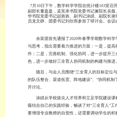
7
月
10
日下午，数学科学学院在统计楼
103
室召
副部长董盈盈，孟宪承书院党委书记兼院长吴薇
华书院党委书记赵旌旌、副书记涂皘、副院长谢
员龙文静、团委书记刘欣雨参加了研讨会。会议
余富团首先通报了
2020
年春季学期数学科学
与思考，指出需要着力推进的方面：一是，提高
作；二是，完善机制、强化协同，进一步提升三
色，进一步做好三全育人协同机制的构建与推进
随后，与会人员围绕“三全育人的目标定位与
的队伍整合、渠道拓宽、阵地建设”、“协同机制
开讨论。
涂皘从学校拔尖人才培养和立足学院建设课
薇结合自己的实践经验，畅谈了对“三全育人”
要增强专业教师的自觉性，还需要调动学生的积