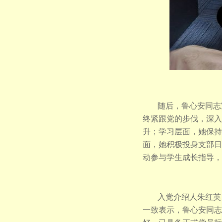
随后，鲁心安同志
终紧跟党的步伐，深入
升；学习层面，她保持
面，她积极投身支部日
动参与学生成长指导，
入党介绍人朱红英
一致表示，鲁心安同志