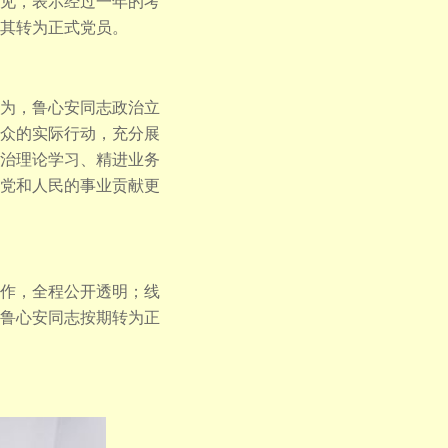
见，表示经过一年的考
其转为正式党员。
为，鲁心安同志政治立
众的实际行动，充分展
治理论学习、精进业务
党和人民的事业贡献更
作，全程公开透明；线
鲁心安同志按期转为正