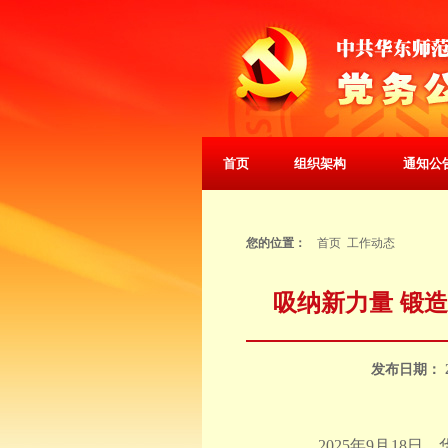
首页
组织架构
通知公
您的位置：
首页
工作动态
吸纳新力量 锻
发布日期：
2025年9月1