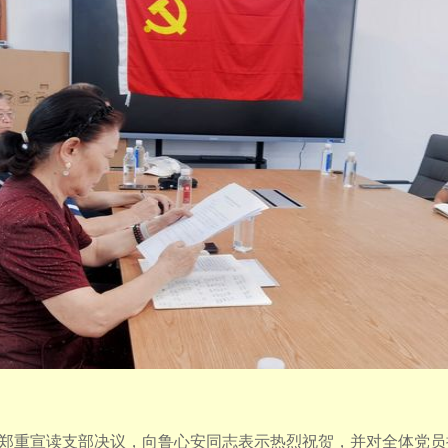
郑重宣读支部决议，向鲁心安同志表示热烈祝贺，并对全体党员