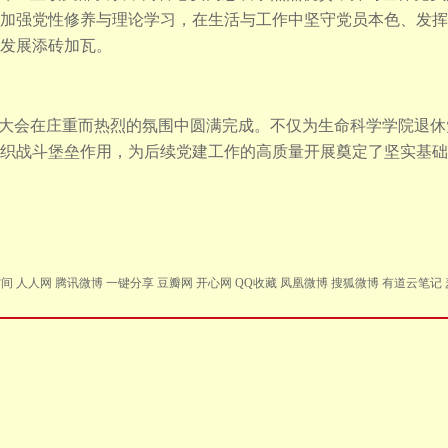
加强党性修养与理论学习，在生活与工作中坚守党员本色、发挥
发展添砖加瓦。
大会在庄重而热烈的氛围中圆满完成。不仅为生命科学学院退休
织战斗堡垒作用，为后续党建工作的高质量开展奠定了坚实基础
空间
人人网
腾讯微博
一键分享
豆瓣网
开心网
QQ收藏
凤凰微博
搜狐微博
有道云笔记