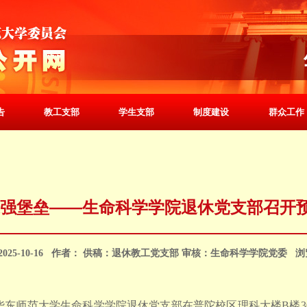
告
教工支部
学生支部
制度建设
群众工作
造强堡垒——生命科学学院退休党支部召开
2025-10-16
作者
：
供稿：退休教工党支部 审核：生命科学学院党委
浏
8日，华东师范大学生命科学学院退休党支部在普陀校区理科大楼B楼