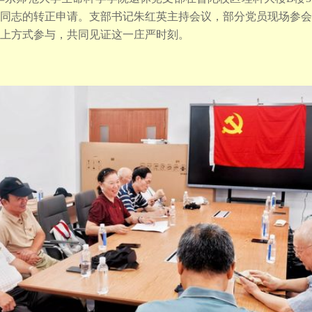
同志的转正申请。支部书记朱红英主持会议，部分党员现场参会
上方式参与，共同见证这一庄严时刻。