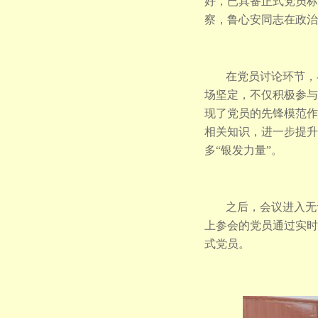
好，已具备正式党员标
察，鲁心安同志在政治
在党员讨论环节，
场坚定，不仅积极参与
现了党员的先锋模范作
相关知识，进一步提升
多“银发力量”。
之后，会议进入无
上参会的党员通过实时
式党员。