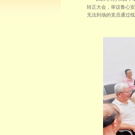
转正大会，审议鲁心安
无法到场的党员通过线