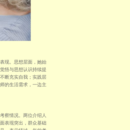
表现。思想层面，她始
觉悟与思想认识持续提
不断充实自我；实践层
师的生活需求，一边主
考察情况。两位介绍人
面表现突出，群众基础