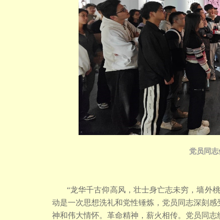
党员同志
“龙华千古仰高风，壮士身亡志未穷，墙外
动是一次思想洗礼和党性锤炼，党员同志深刻感
神和伟大情怀。革命精神，薪火相传。党员同志