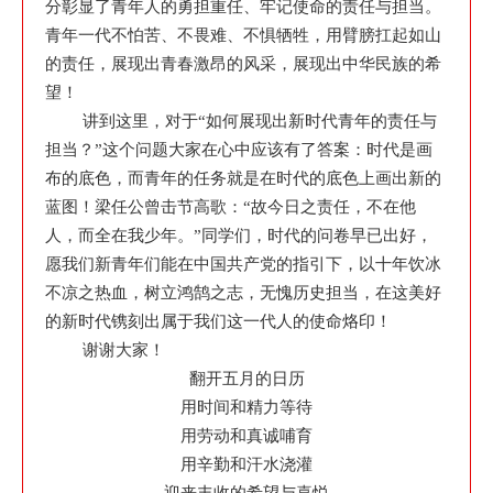
分彰显了青年人的勇担重任、牢记使命的责任与担当。
青年一代不怕苦、不畏难、不惧牺牲，用臂膀扛起如山
的责任，展现出青春激昂的风采，展现出中华民族的希
望！
讲到这里，对于“如何展现出新时代青年的责任与
担当？”这个问题大家在心中应该有了答案：时代是画
布的底色，而青年的任务就是在时代的底色上画出新的
蓝图！梁任公曾击节高歌：“故今日之责任，不在他
人，而全在我少年。”同学们，时代的问卷早已出好，
愿我们新青年们能在中国共产党的指引下，以十年饮冰
不凉之热血，树立鸿鹄之志，无愧历史担当，在这美好
的新时代镌刻出属于我们这一代人的使命烙印！
谢谢大家！
翻开五月的日历
用时间和精力等待
用劳动和真诚哺育
用辛勤和汗水浇灌