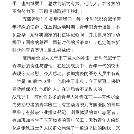
手，也相继罢工，总数前后约有六、七万人。在各方的
不懈努力下，五四运动取得了胜利！
五四运动时刻提醒着我们：每一个时代都会赋予青
年特殊的使命，在五四运动时期，青年们勇于担当，不
负韶华，始终将国家的利益牢记心间，并用自身的行动
捍卫了国家的尊严。而新时代的后浪青年，也定能在新
时代的青春赛道上跑出好成绩！
疫情给全国人民带来了巨大的冲击，新时代赋予了
青年新的责任与使命。在这次战疫中，青年一代的突出
表现令人欣慰、令人感动。参加抗疫的医务人员中有近
一半是“90后”“00后”，他们生于非典，立于新冠，保护
着曾经保护过他们的人。在这场看不见敌人的
战“疫”中，有许许多多的青年人冲锋在前——有竭尽全
力救治患者的青年医生；有主动请缨到方舱医院的青年
民警；有兢兢业业排查登记、测量体温的青年志愿者；
有加班加点生产医药物资的青年员工，无数青年人纷纷
化身钢铁卫士为人民群众构筑了一道道坚固的防线，充