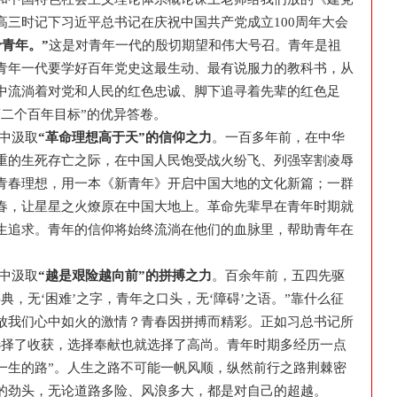
高三时记下习近平总书记在庆祝中国共产党成立100周年大会
予青年。
”
这是对青年一代的殷切期望和伟大号召。青年是祖
青年一代要学好百年党史这最生动、最有说服力的教科书，从
中流淌着对党和人民的红色忠诚、脚下追寻着先辈的红色足
第二个百年目标”的优异答卷。
中汲取
“革命理想高于天”的信仰之力
。一百多年前，在中华
重的生死存亡之际，在中国人民饱受战火纷飞、列强宰割凌辱
青春理想，用一本《新青年》开启中国大地的文化新篇；一群
春，让星星之火燎原在中国大地上。革命先辈早在青年时期就
生追求。青年的信仰将始终流淌在他们的血脉里，帮助青年在
。
中汲取
“越是艰险越向前”的拼搏之力
。百余年前，五四先驱
典，无‘困难’之字，青年之口头，无‘障碍’之语。”靠什么征
放我们心中如火的激情？青春因拼搏而精彩。正如习总书记所
选择了收获，选择奉献也就选择了高尚。青年时期多经历一点
一生的路”。人生之路不可能一帆风顺，纵然前行之路荆棘密
的劲头，无论道路多险、风浪多大，都是对自己的超越。