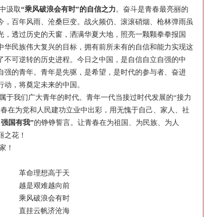
中汲取
“乘风破浪会有时”的自信之力
。奋斗是青春最亮丽的
今，百年风雨、沧桑巨变。战火频仍、滚滚硝烟、枪林弹雨虽
光，透过历史的天窗，洒满华夏大地，照亮一颗颗拳拳报国
中华民族伟大复兴的目标，拥有前所未有的自信和能力实现这
了不可逆转的历史进程。今日之中国，是自信自立自强的中
自强的青年。青年是先驱，是希望，是时代的参与者、奋进
行动，将奠定未来的中国。
属于我们广大青年的时代。青年一代当接过时代发展的“接力
青春在为党和人民建功立业中出彩，用无愧于自己、家人、社
、强国有我”
的铮铮誓言。让青春在为祖国、为民族、为人
丽之花！
家！
革命理想高于天
越是艰难越向前
乘风破浪会有时
直挂云帆济沧海