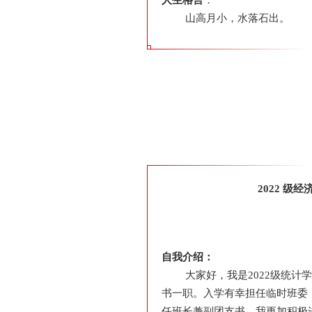
山高月小，水落石出。
2022 级
自我介绍：
大家好，我是2022级统计
书一职。入学有幸担任临时班委
任班长兼副团支书，我更加积极