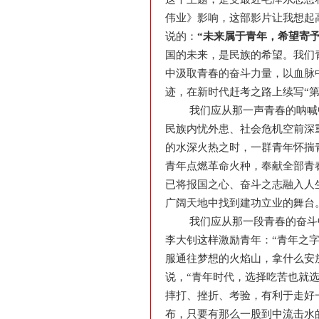
伟业》影响，这部影片让我想起
说的：
“
未来属于青年，希望寄
国的未来，是民族的希望。我们
中汲取青春的奋斗力量，以血脉
迹，在新时代赶考之路上续写“
我们应从那一声青春的呐喊
民族内忧外患、社会危机空前深
的水深火热之时，一群青年怀揣
青年点燃革命火种，奉献全部青
已将报国之心、奋斗之志融入人
广阔天地中找到建功立业的舞台
我们应从那一段青春的奋斗
李大钊这样激励青年：“青年之字
服通往梦想的火焰山，拿什么安
说，“青年时代，选择吃苦也就
摔打、挫折、考验，有利于走好
布，只要有那么一股到中流击水