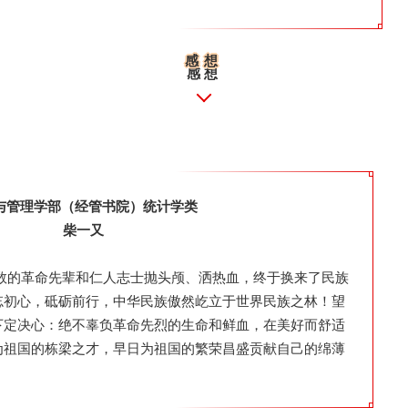
感想
感想
与管理学部（经管书院）
统计学类
柴一又
数的革命先辈和仁人志士抛头颅、洒热血，终于换来了民族
忘初心，砥砺前行，中华民族傲然屹立于世界民族之林！望
下定决心：绝不辜负革命先烈的生命和鲜血，在美好而舒适
为祖国的栋梁之才，早日为祖国的繁荣昌盛贡献自己的绵薄