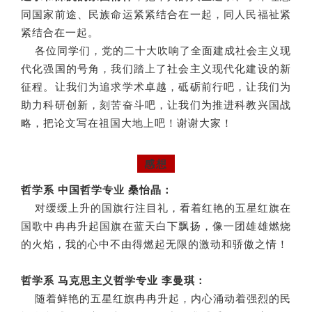
同国家前途、民族命运紧紧结合在一起，同人民福祉紧
紧结合在一起。
各位同学们，党的二十大吹响了全面建成社会主义现
代化强国的号角，我们踏上了社会主义现代化建设的新
征程。让我们为追求学术卓越，砥砺前行吧，让我们为
助力科研创新，刻苦奋斗吧，让我们为推进科教兴国战
略，把论文写在祖国大地上吧！谢谢大家！
04
感想
哲学系 中国哲学专业 桑怡晶：
对缓缓上升的国旗行注目礼，看着红艳的五星红旗在
国歌中冉冉升起国旗在蓝天白下飘扬，像一团雄雄燃烧
的火焰，我的心中不由得燃起无限的激动和骄傲之情！
哲学系 马克思主义哲学专业 李曼琪：
随着鲜艳的五星红旗冉冉升起，内心涌动着强烈的民